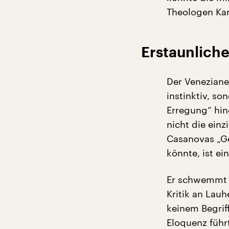
Theologen Kar
Erstaunlich
Der Veneziane
instinktiv, so
Erregung“ hing
nicht die ein
Casanovas „Ges
könnte, ist ein
Er schwemmt a
Kritik an Lau
keinem Begrif
Eloquenz führ