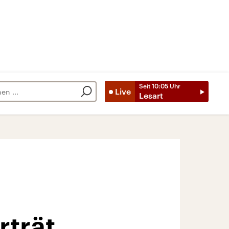
Seit
10:05
Uhr
Live
Lesart
rträt