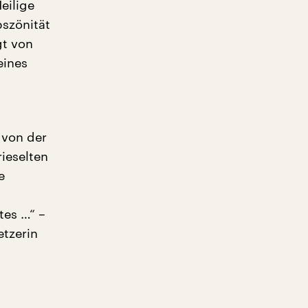
eilige
szönität
gt von
eines
 von der
rieselten
e
tes …“ –
etzerin