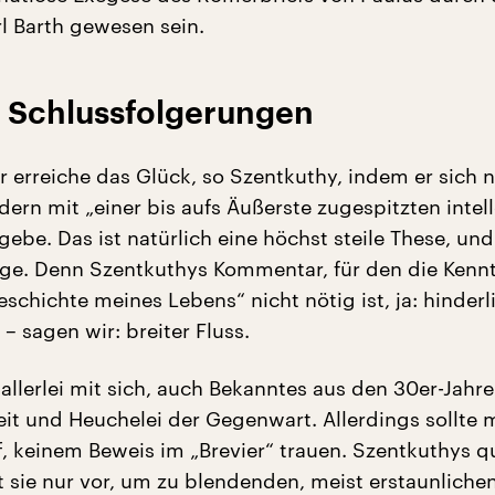
l Barth gewesen sein.
e Schlussfolgerungen
r erreiche das Glück, so Szentkuthy, indem er sich n
ndern mit „einer bis aufs Äußerste zugespitzten intel
ebe. Das ist natürlich eine höchst steile These, und
zige. Denn Szentkuthys Kommentar, für den die Kenn
chichte meines Lebens“ nicht nötig ist, ja: hinderl
 – sagen wir: breiter Fluss.
llerlei mit sich, auch Bekanntes aus den 30er-Jahre
heit und Heuchelei der Gegenwart. Allerdings sollte
f, keinem Beweis im „Brevier“ trauen. Szentkuthys q
t sie nur vor, um zu blendenden, meist erstaunliche