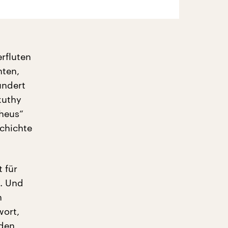
rfluten
ten,
undert
kuthy
pheus“
chichte
 für
“. Und
n
wort,
 den