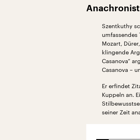
Anachronis
Szentkuthy sc
umfassendes T
Mozart, Dürer,
klingende Arg
Casanova“ arg
Casanova – um
Er erfindet Zi
Kuppeln an. E
Stilbewusstse
seiner Zeit a