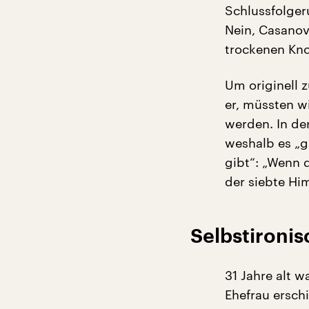
Schlussfolger
Nein, Casanova
trockenen Kno
Um originell z
er, müssten w
werden. In de
weshalb es „gr
gibt“: „Wenn 
der siebte Hi
Selbstironis
31 Jahre alt w
Ehefrau ersch