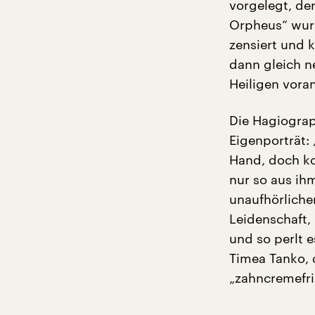
vorgelegt, der
Orpheus“ wur
zensiert und k
dann gleich n
Heiligen voran
Die Hagiograp
Eigenporträt:
Hand, doch kor
nur so aus ih
unaufhörlicher
Leidenschaft,
und so perlt e
Timea Tanko, 
„zahncremefri