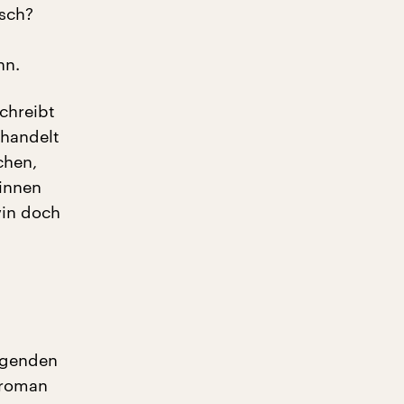
isch?
nn.
schreibt
ehandelt
chen,
vinnen
vin doch
mögenden
ayroman