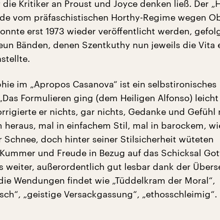
 die Kritiker an Proust und Joyce denken ließ. Der „H
de vom präfaschistischen Horthy-Regime wegen Ob
onnte erst 1973 wieder veröffentlicht werden, gefol
eun Bänden, denen Szentkuthy nun jeweils die Vita 
stellte.
hie im „Apropos Casanova“ ist ein selbstironisches
 „Das Formulieren ging (dem Heiligen Alfonso) leicht
rigierte er nichts, gar nichts, Gedanke und Gefühl 
m heraus, mal in einfachem Stil, mal in barockem, wi
 Schnee, doch hinter seiner Stilsicherheit wüteten
 Kummer und Freude in Bezug auf das Schicksal Got
s weiter, außerordentlich gut lesbar dank der Übers
die Wendungen findet wie „Tüddelkram der Moral“,
sch“, „geistige Versackgassung“, „ethosschleimig“.