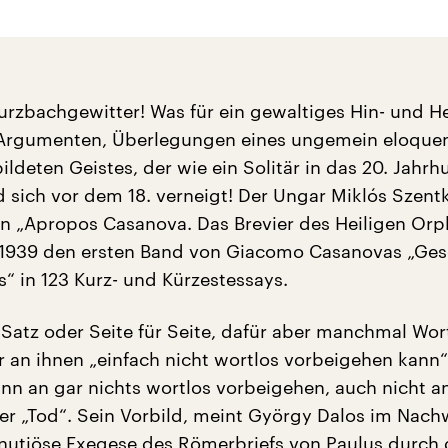
turzbachgewitter! Was für ein gewaltiges Hin- und He
Argumenten, Überlegungen eines ungemein eloquen
ldeten Geistes, der wie ein Solitär in das 20. Jahrh
d sich vor dem 18. verneigt! Der Ungar Miklós Szent
n „Apropos Casanova. Das Brevier des Heiligen Or
 1939 den ersten Band von Giacomo Casanovas „Ges
“ in 123 Kurz- und Kürzestessays.
 Satz oder Seite für Seite, dafür aber manchmal Wort
er an ihnen „einfach nicht wortlos vorbeigehen kann
nn an gar nichts wortlos vorbeigehen, auch nicht a
der „Tod“. Sein Vorbild, meint György Dalos im Nach
nutiöse Exegese des Römerbriefs von Paulus durch