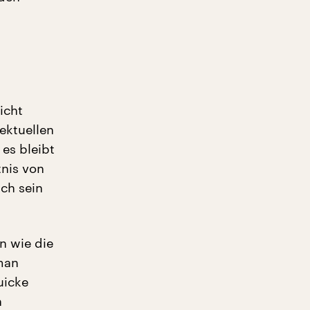
icht
lektuellen
 es bleibt
tnis von
ich sein
n wie die
 man
uicke
n