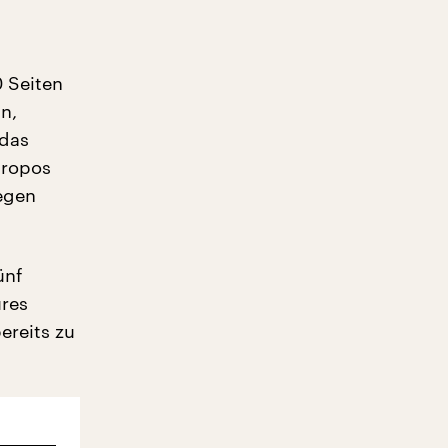
 Seiten
n,
 das
propos
gegen
ünf
ures
ereits zu