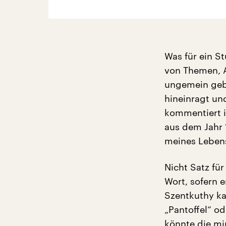
Was für ein S
von Themen, 
ungemein gebi
hineinragt un
kommentiert i
aus dem Jahr
meines Lebens
Nicht Satz für
Wort, sofern 
Szentkuthy ka
„Pantoffel“ o
könnte die mi