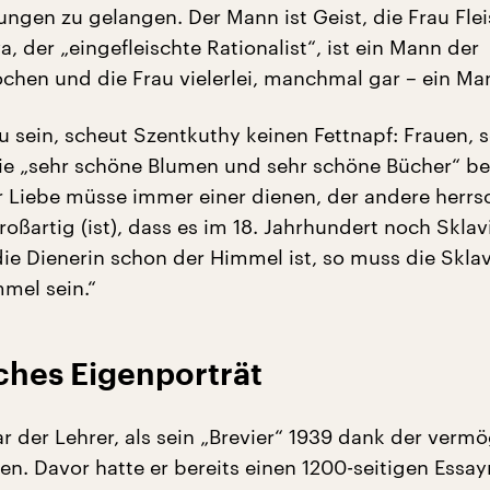
ungen zu gelangen. Der Mann ist Geist, die Frau Fle
, der „eingefleischte Rationalist“, ist ein Mann der
chen und die Frau vielerlei, manchmal gar – ein Ma
u sein, scheut Szentkuthy keinen Fettnapf: Frauen, 
ie „sehr schöne Blumen und sehr schöne Bücher“ b
r Liebe müsse immer einer dienen, der andere herrs
oßartig (ist), dass es im 18. Jahrhundert noch Skla
die Dienerin schon der Himmel ist, so muss die Skla
mmel sein.“
ches Eigenporträt
ar der Lehrer, als sein „Brevier“ 1939 dank der ver
ien. Davor hatte er bereits einen 1200-seitigen Ess