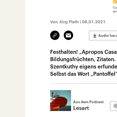
Ca
ge
Von Jörg Plath
|
08.01.2021
Link
Email
Audio her
kopieren/teilen
Festhalten! „Apropos Casa
Bildungsfrüchten, Zitaten
Szentkuthy eigens erfunde
Selbst das Wort „Pantoffel
Aus dem Podcast
Lesart