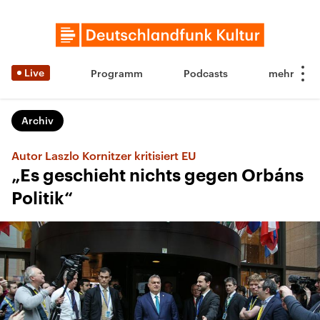
Live
Programm
Podcasts
Archiv
Autor Laszlo Kornitzer kritisiert EU
„Es geschieht nichts gegen Orbáns
Politik“