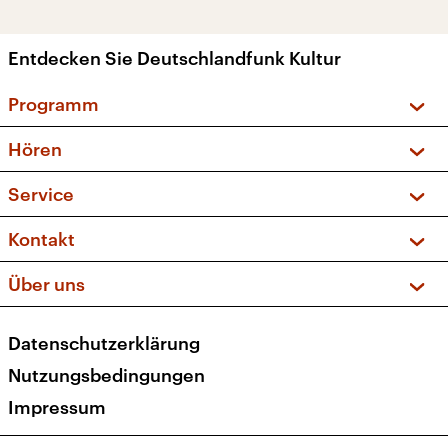
Entdecken Sie Deutschlandfunk Kultur
Programm
Vorschau und Rückschau
Hören
Sendungen und Podcasts
Livestream
Service
Musikliste
Frequenzen (UKW + DAB+)
FAQ
Kontakt
Kakadu – Das Kinderprogramm
Apps
Archiv
Hörerservice
Über uns
Newsletter
Social Media
Deutschlandradio
RSS
Datenschutzerklärung
Presse
Veranstaltungen
Nutzungsbedingungen
Karriere
Impressum
Transparenz