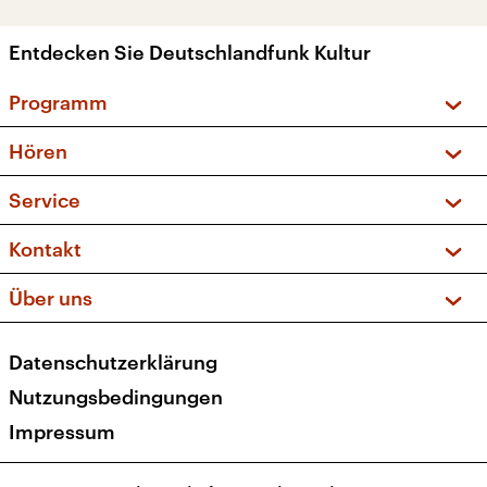
Entdecken Sie Deutschlandfunk Kultur
Programm
Vorschau und Rückschau
Hören
Sendungen und Podcasts
Livestream
Service
Musikliste
Frequenzen (UKW + DAB+)
FAQ
Kontakt
Kakadu – Das Kinderprogramm
Apps
Archiv
Hörerservice
Über uns
Newsletter
Social Media
Deutschlandradio
RSS
Datenschutzerklärung
Presse
Veranstaltungen
Nutzungsbedingungen
Karriere
Impressum
Transparenz
Korrekturen und Richtigstellungen