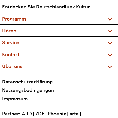
Entdecken Sie Deutschlandfunk Kultur
Programm
Vorschau und Rückschau
Hören
Sendungen und Podcasts
Livestream
Service
Musikliste
Frequenzen (UKW + DAB+)
FAQ
Kontakt
Kakadu – Das Kinderprogramm
Apps
Archiv
Hörerservice
Über uns
Newsletter
Social Media
Deutschlandradio
RSS
Datenschutzerklärung
Presse
Veranstaltungen
Nutzungsbedingungen
Karriere
Impressum
Transparenz
Korrekturen und Richtigstellungen
Partner
ARD
|
ZDF
|
Phoenix
|
arte
|