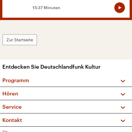
15:37 Minuten
Zur Startseite
Entdecken Sie Deutschlandfunk Kultur
Programm
Vorschau und Rückschau
Hören
Sendungen und Podcasts
Livestream
Service
Musikliste
Frequenzen (UKW + DAB+)
FAQ
Kontakt
Kakadu – Das Kinderprogramm
Apps
Archiv
Hörerservice