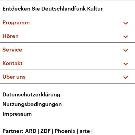
Entdecken Sie Deutschlandfunk Kultur
Programm
Vorschau und Rückschau
Hören
Sendungen und Podcasts
Livestream
Service
Musikliste
Frequenzen (UKW + DAB+)
FAQ
Kontakt
Kakadu – Das Kinderprogramm
Apps
Archiv
Hörerservice
Über uns
Newsletter
Social Media
Deutschlandradio
RSS
Datenschutzerklärung
Presse
Veranstaltungen
Nutzungsbedingungen
Karriere
Impressum
Transparenz
Korrekturen und Richtigstellungen
Partner
ARD
|
ZDF
|
Phoenix
|
arte
|