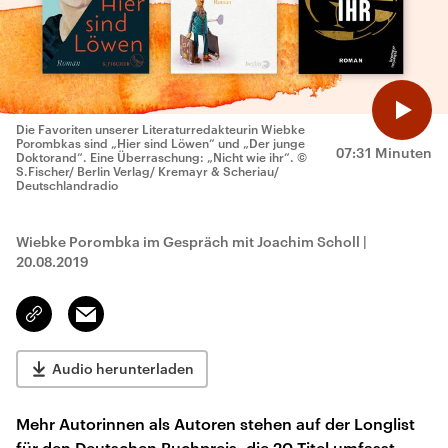
Die Favoriten unserer Literaturredakteurin Wiebke
Porombkas sind „Hier sind Löwen“ und „Der junge
07:31 Minuten
Doktorand“. Eine Überraschung: „Nicht wie ihr“.
©
S.Fischer/ Berlin Verlag/ Kremayr & Scheriau/
Deutschlandradio
Wiebke Porombka im Gespräch mit Joachim Scholl
|
20.08.2019
Email
Link
kopieren/teilen
Audio herunterladen
Mehr Autorinnen als Autoren stehen auf der Longlist
für den Deutschen Buchpreis, die 20 Titel umfasst.