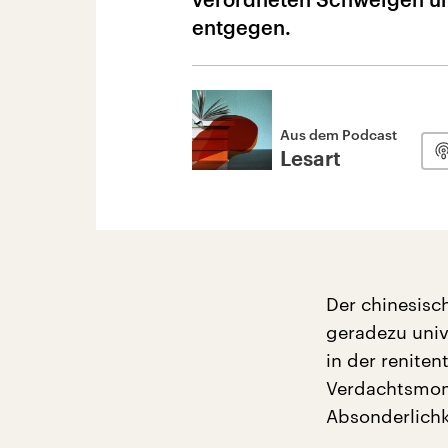
entgegen.
Aus dem Podcast
Lesart
Der chinesisc
geradezu unive
in der reniten
Verdachtsmome
Absonderlichk