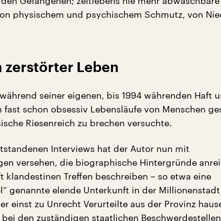
 den Gefangenen; zeitlebens nie mehr abwaschbare
von physischem und psychischem Schmutz, von Nie
 zerstörter Leben
 während seiner eigenen, bis 1994 währenden Haft u
 fast schon obsessiv Lebensläufe von Menschen g
sische Riesenreich zu brechen versuchte.
tstandenen Interviews hat der Autor nun mit
n versehen, die biographische Hintergründe anre
ft klandestinen Treffen beschreiben – so etwa eine
el“ genannte elende Unterkunft in der Millionenstadt
er einst zu Unrecht Verurteilte aus der Provinz hau
, bei den zuständigen staatlichen Beschwerdestellen