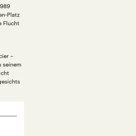
1989
en-Platz
e Flucht
cier –
in seinem
icht
gesichts