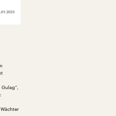
.01.2023
em
st
l Gulag“,
:
r Wächter