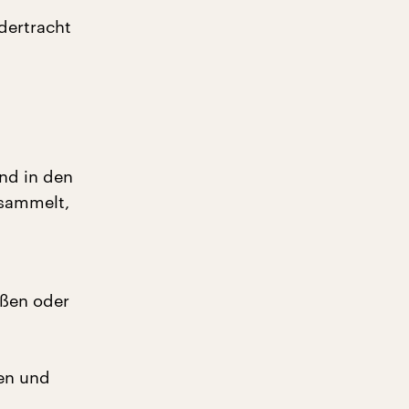
dertracht
nd in den
esammelt,
ißen oder
sen und