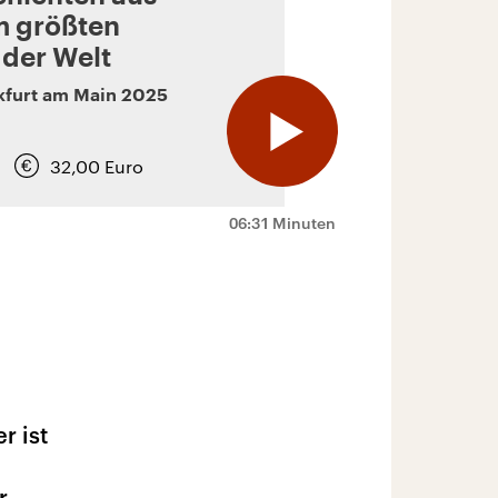
m größten
 der Welt
kfurt am Main
2025
32,00
Euro
06:31 Minuten
r ist
r