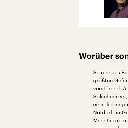
Worüber son
Sein neues Bu
größten Gefäng
verstörend. Au
Solschenizyn,
einst lieber p
Notdurft in G
Machtstruktur