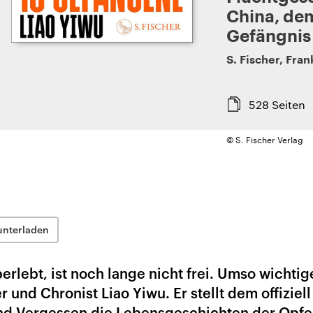
China, de
Gefängnis
S. Fischer
,
Fran
528
Seiten
© S. Fischer Verlag
unterladen
rlebt, ist noch lange nicht frei. Umso wichtige
r und Chronist Liao Yiwu. Er stellt dem offiziell
d Vergessen die Lebensgeschichten der Opfe