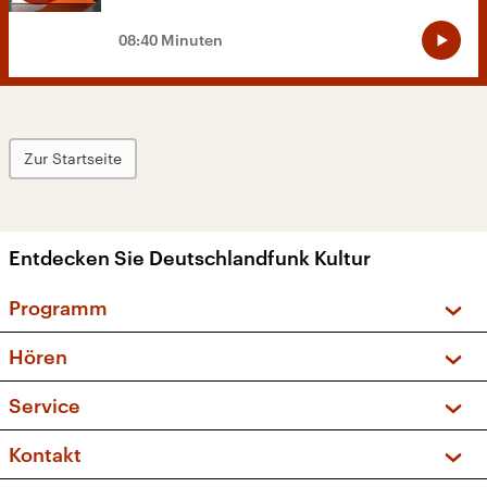
08:40 Minuten
Zur Startseite
Entdecken Sie Deutschlandfunk Kultur
Programm
Vorschau und Rückschau
Hören
Sendungen und Podcasts
Livestream
Service
Musikliste
Frequenzen (UKW + DAB+)
FAQ
Kontakt
Kakadu – Das Kinderprogramm
Apps