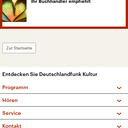
Ihr Buchhändler empfiehlt
Zur Startseite
Entdecken Sie Deutschlandfunk Kultur
Programm
Vorschau und Rückschau
Hören
Sendungen und Podcasts
Livestream
Service
Musikliste
Frequenzen (UKW + DAB+)
FAQ
Kontakt
Kakadu – Das Kinderprogramm