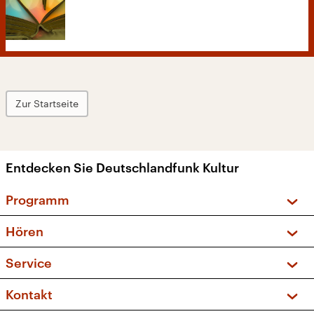
Zur Startseite
Entdecken Sie Deutschlandfunk Kultur
Programm
Vorschau und Rückschau
Hören
Sendungen und Podcasts
Livestream
Service
Musikliste
Frequenzen (UKW + DAB+)
FAQ
Kontakt
Kakadu – Das Kinderprogramm
Apps