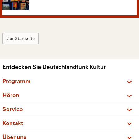
Zur Startseite
Entdecken Sie Deutschlandfunk Kultur
Programm
Vorschau und Rückschau
Hören
Sendungen und Podcasts
Livestream
Service
Musikliste
Frequenzen (UKW + DAB+)
FAQ
Kontakt
Kakadu – Das Kinderprogramm
Apps
Archiv
Hörerservice
Über uns