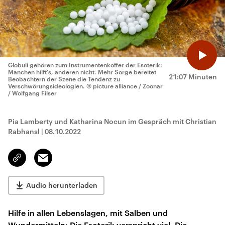
Globuli gehören zum Instrumentenkoffer der Esoterik:
Manchen hilft's, anderen nicht. Mehr Sorge bereitet
21:07 Minuten
Beobachtern der Szene die Tendenz zu
Verschwörungsideologien.
© picture alliance / Zoonar
/ Wolfgang Filser
Pia Lamberty und Katharina Nocun im Gespräch mit Christian
Rabhansl
|
08.10.2022
Email
Link
kopieren/teilen
Audio herunterladen
Hilfe in allen Lebenslagen, mit Salben und
Wundermitteln: Die Esoterik verspricht viel. Die