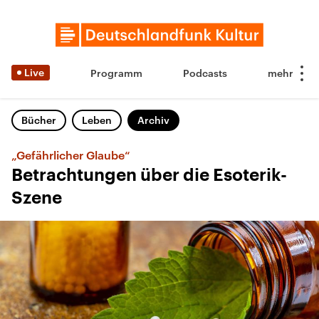
Live
Programm
Podcasts
Bücher
Leben
Archiv
„Gefährlicher Glaube“
Betrachtungen über die Esoterik-
Szene