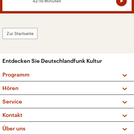
42:16 Minuten
Zur Startseite
Entdecken Sie Deutschlandfunk Kultur
Programm
Vorschau und Rückschau
Hören
Sendungen und Podcasts
Livestream
Service
Musikliste
Frequenzen (UKW + DAB+)
FAQ
Kontakt
Kakadu – Das Kinderprogramm
Apps
Archiv
Hörerservice
Über uns
Newsletter