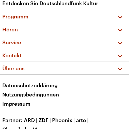
Entdecken Sie Deutschlandfunk Kultur
Programm
Vorschau und Rückschau
Hören
Sendungen und Podcasts
Livestream
Service
Musikliste
Frequenzen (UKW + DAB+)
FAQ
Kontakt
Kakadu – Das Kinderprogramm
Apps
Archiv
Hörerservice
Über uns
Newsletter
Social Media
Deutschlandradio
RSS
Datenschutzerklärung
Presse
Veranstaltungen
Nutzungsbedingungen
Karriere
Impressum
Transparenz
Korrekturen und Richtigstellungen
Partner
ARD
|
ZDF
|
Phoenix
|
arte
|
Barrierefreiheit