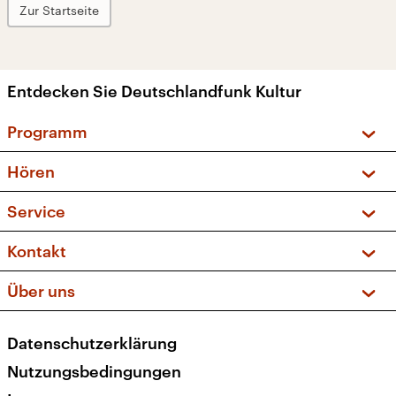
Zur Startseite
Entdecken Sie Deutschlandfunk Kultur
Programm
Vorschau und Rückschau
Hören
Sendungen und Podcasts
Livestream
Service
Musikliste
Frequenzen (UKW + DAB+)
FAQ
Kontakt
Kakadu – Das Kinderprogramm
Apps
Archiv
Hörerservice
Über uns
Newsletter
Social Media
Deutschlandradio
RSS
Datenschutzerklärung
Presse
Veranstaltungen
Nutzungsbedingungen
Karriere