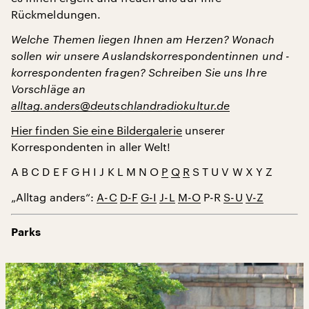
Rückmeldungen.
Welche Themen liegen Ihnen am Herzen? Wonach
sollen wir unsere Auslandskorrespondentinnen und -
korrespondenten fragen? Schreiben Sie uns Ihre
Vorschläge an
alltag.anders@deutschlandradiokultur.de
Hier finden Sie eine Bildergalerie
unserer
Korrespondenten in aller Welt!
A B C D E F G H I J K L M N O
P
Q
R
S T U V W X Y Z
„Alltag anders“:
A-C
D-F
G-I
J-L
M-O
P-R
S-U
V-Z
Parks