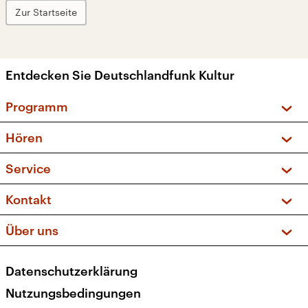
Zur Startseite
Entdecken Sie Deutschlandfunk Kultur
Programm
Vorschau und Rückschau
Hören
Sendungen und Podcasts
Livestream
Service
Musikliste
Frequenzen (UKW + DAB+)
FAQ
Kontakt
Kakadu – Das Kinderprogramm
Apps
Archiv
Hörerservice
Über uns
Newsletter
Social Media
Deutschlandradio
RSS
Datenschutzerklärung
Presse
Veranstaltungen
Nutzungsbedingungen
Karriere