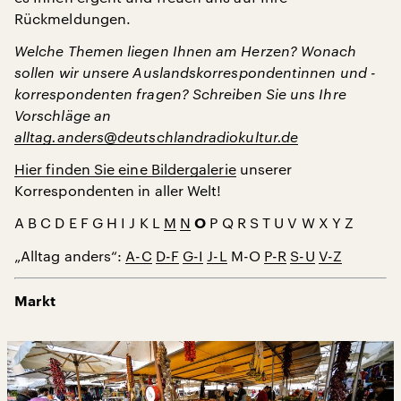
Rückmeldungen.
Welche Themen liegen Ihnen am Herzen? Wonach
sollen wir unsere Auslandskorrespondentinnen und -
korrespondenten fragen? Schreiben Sie uns Ihre
Vorschläge an
alltag.anders@deutschlandradiokultur.de
Hier finden Sie eine Bildergalerie
unserer
Korrespondenten in aller Welt!
A B C D E F G H I J K L
M
N
P Q R S T U V W X Y Z
O
„Alltag anders“:
A-C
D-F
G-I
J-L
M-O
P-R
S-U
V-Z
Markt