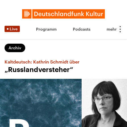
Live
Programm
Podcasts
Archiv
Kaltdeutsch: Kathrin Schmidt über
„Russlandversteher“