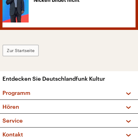
Nicken bildet nicht
Zur Startseite
Entdecken Sie Deutschlandfunk Kultur
Programm
Vorschau und Rückschau
Hören
Sendungen und Podcasts
Livestream
Service
Musikliste
Frequenzen (UKW + DAB+)
FAQ
Kontakt
Kakadu – Das Kinderprogramm