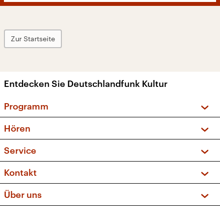
Zur Startseite
Entdecken Sie Deutschlandfunk Kultur
Programm
Vorschau und Rückschau
Hören
Sendungen und Podcasts
Livestream
Service
Musikliste
Frequenzen (UKW + DAB+)
FAQ
Kontakt
Kakadu – Das Kinderprogramm
Apps
Archiv
Hörerservice
Über uns
Newsletter
Social Media
Deutschlandradio
RSS