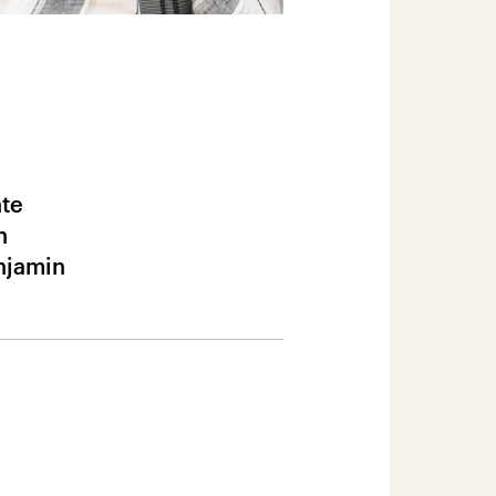
nte
n
njamin