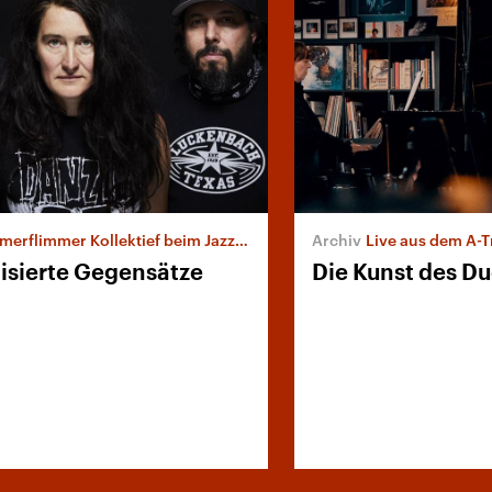
flimmer Kollektief beim Jazzfest Berlin 2020
Live aus dem A-Trane: Mari
sierte Gegensätze
Die Kunst des D