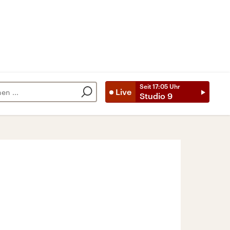
Seit
17:05
Uhr
Live
Studio 9