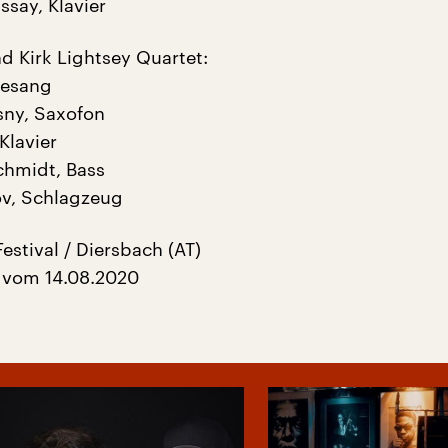
say, Klavier
d Kirk Lightsey Quartet:
Gesang
sny, Saxofon
 Klavier
chmidt, Bass
v, Schlagzeug
estival / Diersbach (AT)
 vom 14.08.2020