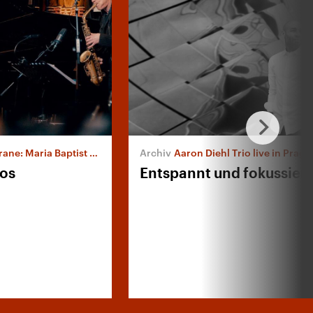
a Baptist und Jan von Klewitz
Aaron Diehl Trio live in Prag
uos
Entspannt und fokussiert