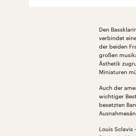
Den Bassklari
verbindet ein
der beiden Fr
großen musika
Ästhetik zugr
Miniaturen mü
Auch der ameri
wichtiger Best
besetzten Ban
Ausnahmesäng
Louis Sclavis