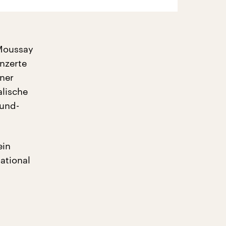
 Moussay
nzerte
ner
alische
ound-
ein
national