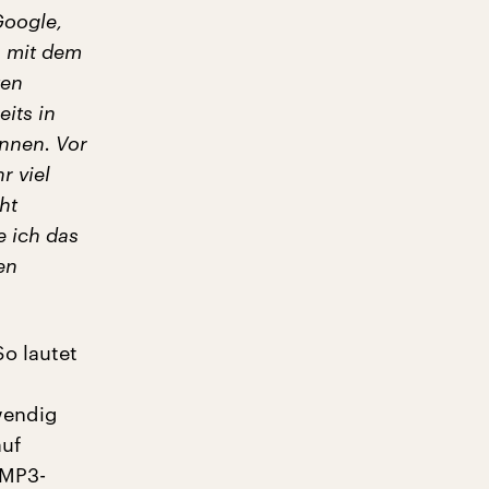
Google,
h mit dem
ten
its in
nnen. Vor
r viel
ht
e ich das
en
o lautet
wendig
auf
 MP3-