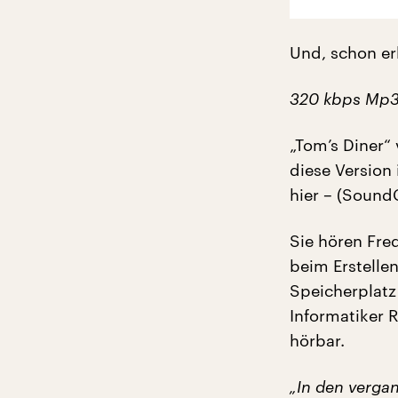
Und, schon erk
320 kbps Mp3 
„Tom’s Diner“
diese Version
hier – (Sound
Sie hören Fre
beim Erstelle
Speicherplatz
Informatiker 
hörbar.
„In den verga