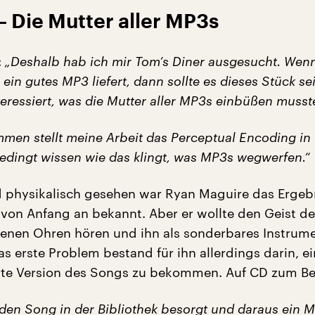
– Die Mutter aller MP3s
:
„Deshalb hab ich mir Tom’s Diner ausgesucht. Wenn
 ein gutes MP3 liefert, dann sollte es dieses Stück se
teressiert, was die Mutter aller MP3s einbüßen musste
men stellt meine Arbeit das Perceptual Encoding in 
bedingt wissen wie das klingt, was MP3s wegwerfen.“
 physikalisch gesehen war Ryan Maguire das Ergebn
s von Anfang an bekannt. Aber er wollte den Geist d
genen Ohren hören und ihn als sonderbares Instrum
s erste Problem bestand für ihn allerdings darin, e
te Version des Songs zu bekommen. Auf CD zum Bei
 den Song in der Bibliothek besorgt und daraus ein 