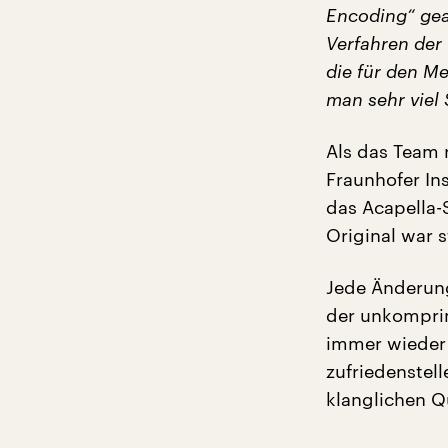
Encoding“ gea
Verfahren der 
die für den M
man sehr viel 
Als das Team 
Fraunhofer In
das Acapella-
Original war s
Jede Änderun
der unkomprim
immer wieder 
zufriedenstel
klanglichen Q