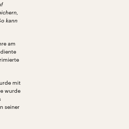
uf
eichern,
So kann
hre am
 diente
rimierte
urde mit
re wurde
s
n seiner