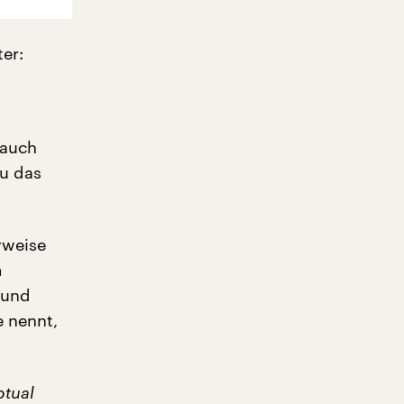
ter:
 auch
au das
rweise
m
 und
e nennt,
ptual