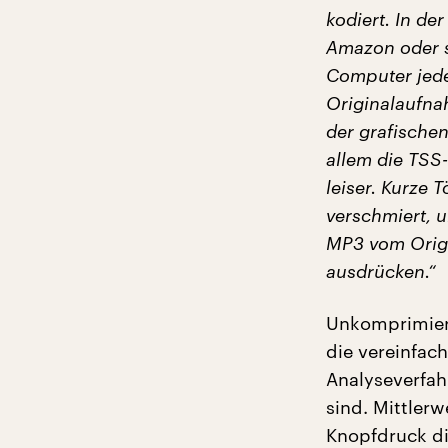
kodiert. In de
Amazon oder s
Computer jede
Originalaufnah
der grafische
allem die TSS
leiser. Kurze
verschmiert, u
MP3 vom Origi
ausdrücken.“
Unkomprimiert
die vereinfac
Analyseverfah
sind. Mittler
Knopfdruck di