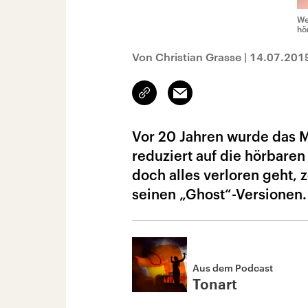
We
hö
Von Christian Grasse
|
14.07.201
Link
Email
kopieren/teilen
Vor 20 Jahren wurde das M
reduziert auf die hörbaren
doch alles verloren geht, 
seinen „Ghost“-Versionen.
Aus dem Podcast
Tonart