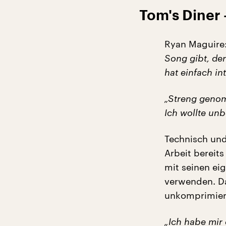
Tom's Diner 
Ryan Maguire
Song gibt, der
hat einfach in
„Streng genom
Ich wollte un
Technisch und
Arbeit bereit
mit seinen ei
verwenden. Da
unkomprimier
„Ich habe mir