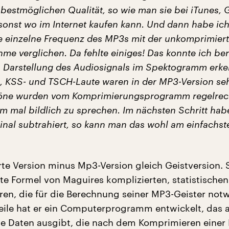
r bestmöglichen Qualität, so wie man sie bei iTunes, 
onst wo im Internet kaufen kann. Und dann habe ic
 einzelne Frequenz des MP3s mit der unkomprimier
me verglichen. Da fehlte einiges! Das konnte ich bere
n Darstellung des Audiosignals im Spektogramm erke
-, KSS- und TSCH-Laute waren in der MP3-Version seh
 Töne wurden vom Komprimierungsprogramm regelrec
m mal bildlich zu sprechen. Im nächsten Schritt hab
nal subtrahiert, so kann man das wohl am einfachst
e Version minus Mp3-Version gleich Geistversion. S
hte Formel von Maguires komplizierten, statistischen
ren, die für die Berechnung seiner MP3-Geister not
weile hat er ein Computerprogramm entwickelt, das 
e Daten ausgibt, die nach dem Komprimieren einer