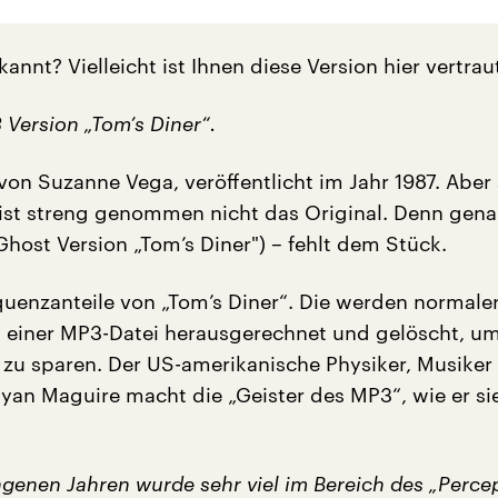
annt? Vielleicht ist Ihnen diese Version hier vertrau
Version „Tom’s Diner“.
 von Suzanne Vega, veröffentlicht im Jahr 1987. Aber
 ist streng genommen nicht das Original. Denn gen
Ghost Version „Tom’s Diner") – fehlt dem Stück.
quenzanteile von „Tom’s Diner“. Die werden normale
n einer MP3-Datei herausgerechnet und gelöscht, u
 zu sparen. Der US-amerikanische Physiker, Musiker
Ryan Maguire macht die „Geister des MP3“, wie er si
ngenen Jahren wurde sehr viel im Bereich des „Perce