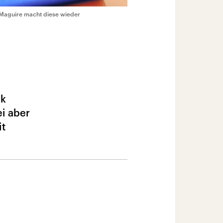
 Maguire macht diese wieder
ck
ei aber
it