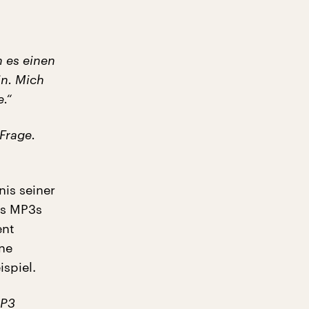
 es einen
in. Mich
.“
Frage.
is seiner
es MP3s
ent
ine
spiel.
MP3