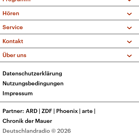
Vorschau und Rückschau
Hören
Sendungen und Podcasts
Livestream
Service
Musikliste
Frequenzen (UKW + DAB+)
FAQ
Kontakt
Kakadu – Das Kinderprogramm
Apps
Archiv
Hörerservice
Über uns
Newsletter
Social Media
Deutschlandradio
RSS
Datenschutzerklärung
Presse
Veranstaltungen
Nutzungsbedingungen
Karriere
Impressum
Transparenz
Korrekturen und Richtigstellungen
Partner
ARD
|
ZDF
|
Phoenix
|
arte
|
Barrierefreiheit
Chronik der Mauer
Deutschlandradio © 2026