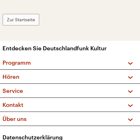
Zur Startseite
Entdecken Sie Deutschlandfunk Kultur
Programm
Vorschau und Rückschau
Hören
Sendungen und Podcasts
Livestream
Service
Musikliste
Frequenzen (UKW + DAB+)
FAQ
Kontakt
Kakadu – Das Kinderprogramm
Apps
Archiv
Hörerservice
Über uns
Newsletter
Social Media
Deutschlandradio
RSS
Datenschutzerklärung