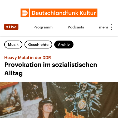
Live
Programm
Podcasts
Musik
Geschichte
Archiv
Heavy Metal in der DDR
Provokation im sozialistischen
Alltag