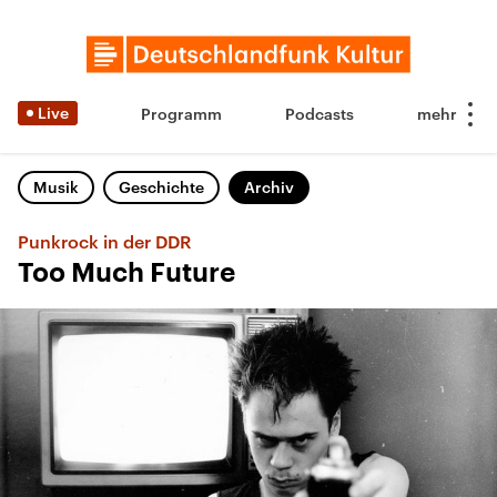
Live
Programm
Podcasts
Musik
Geschichte
Archiv
Punkrock in der DDR
Too Much Future