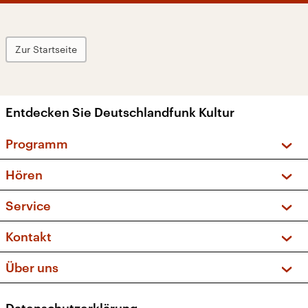
Zur Startseite
Entdecken Sie Deutschlandfunk Kultur
Programm
Vorschau und Rückschau
Hören
Sendungen und Podcasts
Livestream
Service
Musikliste
Frequenzen (UKW + DAB+)
FAQ
Kontakt
Kakadu – Das Kinderprogramm
Apps
Archiv
Hörerservice
Über uns
Newsletter
Social Media
Deutschlandradio
RSS