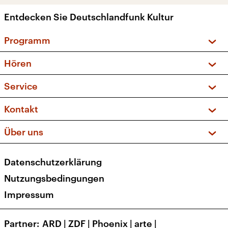
Entdecken Sie Deutschlandfunk Kultur
Programm
Vorschau und Rückschau
Hören
Sendungen und Podcasts
Livestream
Service
Musikliste
Frequenzen (UKW + DAB+)
FAQ
Kontakt
Kakadu – Das Kinderprogramm
Apps
Archiv
Hörerservice
Über uns
Newsletter
Social Media
Deutschlandradio
RSS
Datenschutzerklärung
Presse
Veranstaltungen
Nutzungsbedingungen
Karriere
Impressum
Transparenz
Korrekturen und Richtigstellungen
Partner
ARD
|
ZDF
|
Phoenix
|
arte
|