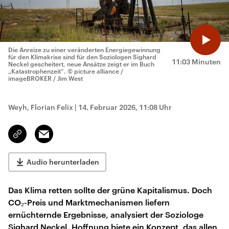
Die Anreize zu einer veränderten Energiegewinnung
für den Klimakrise sind für den Soziologen Sighard
11:03 Minuten
Neckel gescheitert, neue Ansätze zeigt er im Buch
„Katastrophenzeit“.
© picture alliance /
imageBROKER / Jim West
Weyh, Florian Felix
|
14. Februar 2026, 11:08 Uhr
Email
Link
kopieren/teilen
Audio herunterladen
Das Klima retten sollte der grüne Kapitalismus. Doch
CO₂-Preis und Marktmechanismen liefern
ernüchternde Ergebnisse, analysiert der Soziologe
Sighard Neckel. Hoffnung biete ein Konzept, das allen