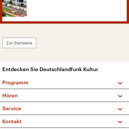
Zur Startseite
Entdecken Sie Deutschlandfunk Kultur
Programm
Vorschau und Rückschau
Hören
Sendungen und Podcasts
Livestream
Service
Musikliste
Frequenzen (UKW + DAB+)
FAQ
Kontakt
Kakadu – Das Kinderprogramm
Apps