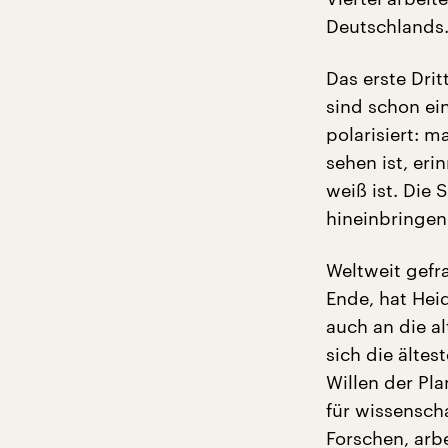
Deutschlands.
Das erste Drit
sind schon ei
polarisiert: m
sehen ist, eri
weiß ist. Die 
hineinbringen
Weltweit gefr
Ende, hat Hei
auch an die a
sich die älte
Willen der Pla
für wissensch
Forschen, arbe