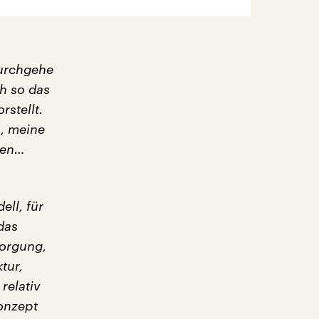
durchgehe
h so das
rstellt.
n, meine
hren…
ell, für
das
sorgung,
tur,
relativ
onzept