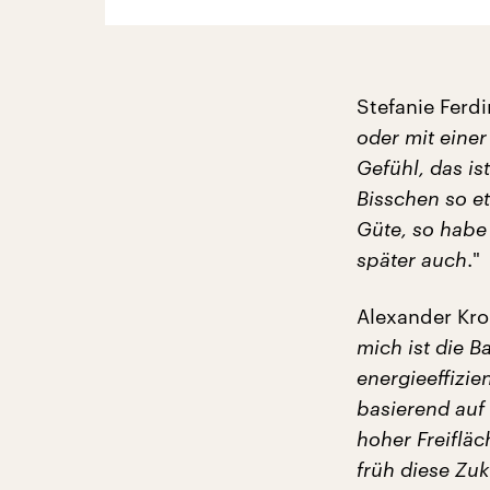
Stefanie Ferdi
oder mit eine
Gefühl, das is
Bisschen so e
Güte,
so habe 
später auch
."
Alexander Kro
mich ist die B
energieeffizi
basierend auf
hoher Freifläc
früh diese Zu