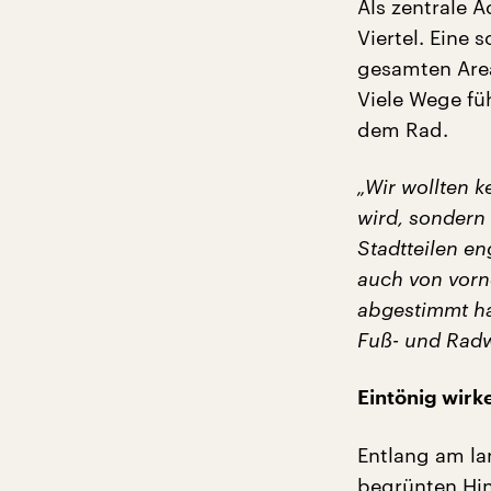
Als zentrale 
Viertel. Eine
gesamten Area
Viele Wege fü
dem Rad.
„Wir wollten 
wird, sondern 
Stadtteilen e
auch von vorne
abgestimmt ha
Fuß- und Rad
Eintönig wir
Entlang am la
begrünten Hin