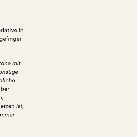
lative in
gefinger
zone mit
onstige
bliche
über
h,
tzen ist,
 immer