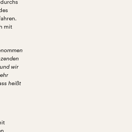
 durchs
 des
fahren.
h mit
rgenommen
enzenden
 und wir
kehr
ss heißt
it
en