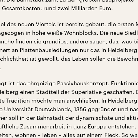
 Gesamtkosten: rund zwei Milliarden Euro.
tel des neuen Viertels ist bereits gebaut, die erste
ngezogen in hohe weiße Wohnblocks. Die neue Sied
anche finden sie grandios, andere sagen, das, was b
nnert an Plattenbausiedlungen nur das in Heidelberg 
Schlichtheit ist gewollt, das Leben sollen die Bewoh
.
agt ist das ehrgeizige Passivhauskonzept. Funktioni
delberg einen Stadtteil der Superlative geschaffen.
lte Tradition möchte man anschließen. In Heidelberg
ste Universität Deutschlands, 1386 gegründet und n
ner soll in der Bahnstadt der dynamischste und akti
aftliche Zusammenarbeit in ganz Europa entstehen.
iten, wohnen – leben – alles auf einem Fleck. So wa