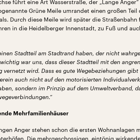
Achse führt eine Art Wasserstraße, der „Lange Anger“
 sogenannte Grüne Meile umrandet einen großen Teil
ls. Durch diese Meile wird später die Straßenbahn 
hren in die Heidelberger Innenstadt, zu Fuß und auc
keinen Stadtteil am Stadtrand haben, der nicht wah
wichtig war uns, dass dieser Stadtteil mit den angr
ng vernetzt wird. Dass es gute Wegebeziehungen gibt
rein auch nicht auf den motorisierten Individualver
ben, sondern im Prinzip auf dem Umweltverband, da
wegeverbindungen.“
kende Mehrfamilienhäuser
ngen Anger stehen schon die ersten Wohnanlagen m
terhöfen. Die mehrgeschossigen, eintönig wirkend