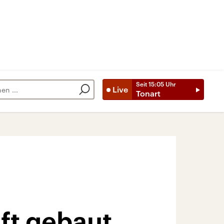
Seit
15:05
Uhr
Live
Tonart
ft gebaut