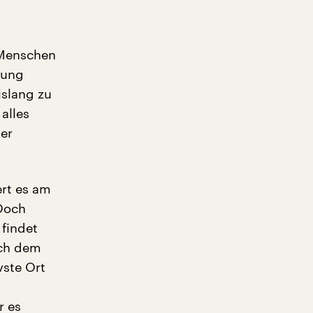
n Menschen
lung
islang zu
alles
ner
ert es am
 Doch
 findet
ach dem
vste Ort
r es