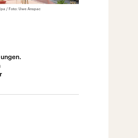
 dpa / Foto: Uwe Anspac
dlungen.
h
r