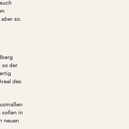
 auch
en
 aber so.
elberg
 so der
ertig
Areal des
 Ausmaßen
sollen in
m neuen