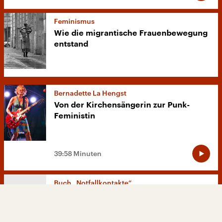
Feminismus
Wie die migrantische Frauenbewegung
entstand
Bernadette La Hengst
Von der Kirchensängerin zur Punk-
Feministin
39:58 Minuten
Buch „Notfallkontakte“
Esther Becker erzählt von emotionalen
Schieflagen