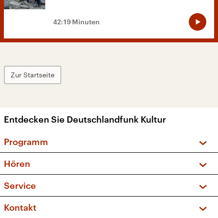
42:19 Minuten
Zur Startseite
Entdecken Sie Deutschlandfunk Kultur
Programm
Vorschau und Rückschau
Hören
Sendungen und Podcasts
Livestream
Service
Musikliste
Frequenzen (UKW + DAB+)
FAQ
Kontakt
Kakadu – Das Kinderprogramm