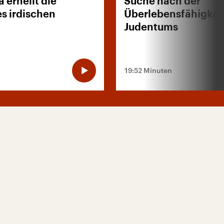
 erhellt die
Suche nach der
es irdischen
Überlebensfähigkeit
Judentums
19:52 Minuten