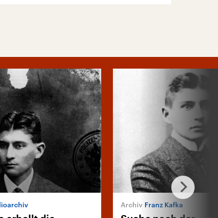
ioarchiv
Franz Kafka