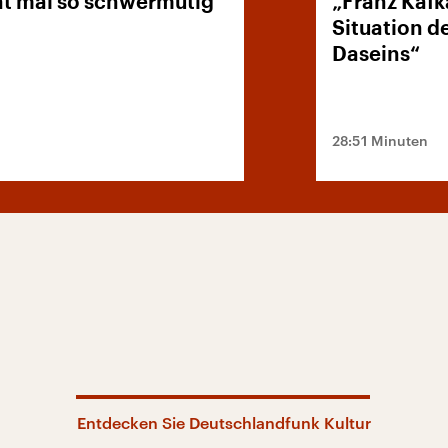
ht mal so schwermütig
„Franz Kafka
Situation d
Daseins“
28:51 Minuten
Entdecken Sie Deutschlandfunk Kultur