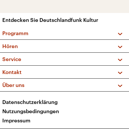
Entdecken Sie Deutschlandfunk Kultur
Programm
Vorschau und Rückschau
Hören
Sendungen und Podcasts
Livestream
Service
Musikliste
Frequenzen (UKW + DAB+)
FAQ
Kontakt
Kakadu – Das Kinderprogramm
Apps
Archiv
Hörerservice
Über uns
Newsletter
Social Media
Deutschlandradio
RSS
Datenschutzerklärung
Presse
Veranstaltungen
Nutzungsbedingungen
Karriere
Impressum
Transparenz