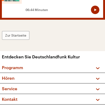
06:44 Minuten
Zur Startseite
Entdecken Sie Deutschlandfunk Kultur
Programm
Vorschau und Rückschau
Hören
Sendungen und Podcasts
Livestream
Service
Musikliste
Frequenzen (UKW + DAB+)
FAQ
Kontakt
Kakadu – Das Kinderprogramm
Apps