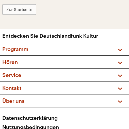
Zur Startseite
Entdecken Sie Deutschlandfunk Kultur
Programm
Vorschau und Rückschau
Hören
Sendungen und Podcasts
Livestream
Service
Musikliste
Frequenzen (UKW + DAB+)
FAQ
Kontakt
Kakadu – Das Kinderprogramm
Apps
Archiv
Hörerservice
Über uns
Newsletter
Social Media
Deutschlandradio
RSS
Datenschutzerklärung
Presse
Veranstaltungen
Nutzungsbedingungen