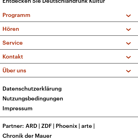
Entdecken Sie Deutschlandfunk Kultur
Programm
Vorschau und Rückschau
Hören
Sendungen und Podcasts
Livestream
Service
Musikliste
Frequenzen (UKW + DAB+)
FAQ
Kontakt
Kakadu – Das Kinderprogramm
Apps
Archiv
Hörerservice
Über uns
Newsletter
Social Media
Deutschlandradio
RSS
Datenschutzerklärung
Presse
Veranstaltungen
Nutzungsbedingungen
Karriere
Impressum
Transparenz
Korrekturen und Richtigstellungen
Partner
ARD
|
ZDF
|
Phoenix
|
arte
|
Barrierefreiheit
Chronik der Mauer