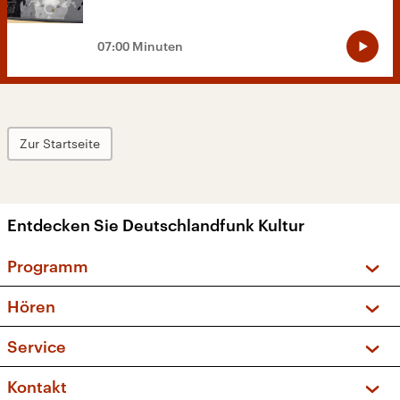
07:00 Minuten
Zur Startseite
Entdecken Sie Deutschlandfunk Kultur
Programm
Vorschau und Rückschau
Hören
Sendungen und Podcasts
Livestream
Service
Musikliste
Frequenzen (UKW + DAB+)
FAQ
Kontakt
Kakadu – Das Kinderprogramm