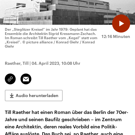
Der „Steglitzer Kreisel“ im Jahr 1979: Geplant hat das
Ensemble die Architektin Sigrid Kressmann-Zschach.
12:16 Minuten
Im Roman schreibt Till Raether vom „Kegel“ statt vom
„Kreisel“.
© picture alliance / Konrad Giehr / Konrad
Giehr
Raether, Till
|
04. April 2023, 10:08 Uhr
Email
Link
kopieren/teilen
Audio herunterladen
Till Raether hat einen Roman über das Berlin der 70er-
Jahre und seinen Baufilz geschrieben – im Zentrum
eine Architektin, deren reales Vorbild eine Politik-
Affäre auslöste. Das Buch sei, so Raether, auch eine