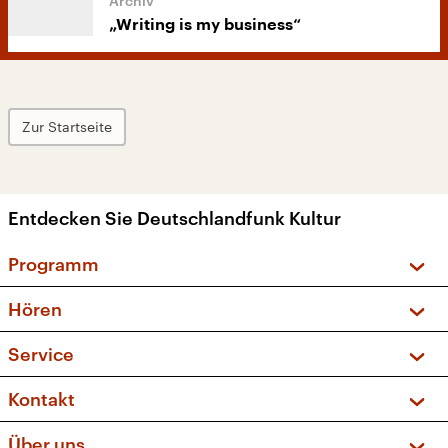
„Writing is my business“
Zur Startseite
Entdecken Sie Deutschlandfunk Kultur
Programm
Vorschau und Rückschau
Hören
Sendungen und Podcasts
Livestream
Service
Musikliste
Frequenzen (UKW + DAB+)
FAQ
Kontakt
Kakadu – Das Kinderprogramm
Apps
Archiv
Hörerservice
Über uns