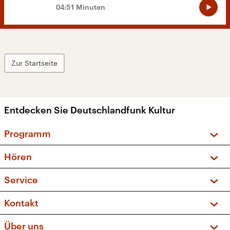
04:51 Minuten
Zur Startseite
Entdecken Sie Deutschlandfunk Kultur
Programm
Vorschau und Rückschau
Hören
Sendungen und Podcasts
Livestream
Service
Musikliste
Frequenzen (UKW + DAB+)
FAQ
Kontakt
Kakadu – Das Kinderprogramm
Apps
Archiv
Hörerservice
Über uns