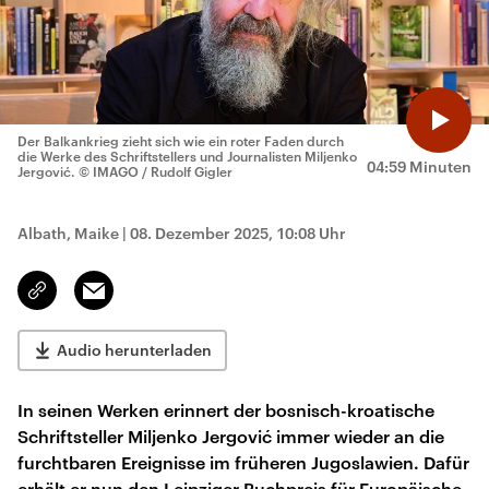
Der Balkankrieg zieht sich wie ein roter Faden durch
die Werke des Schriftstellers und Journalisten Miljenko
04:59 Minuten
Jergović.
© IMAGO / Rudolf Gigler
Albath, Maike
|
08. Dezember 2025, 10:08 Uhr
Email
Link
kopieren/teilen
Audio herunterladen
In seinen Werken erinnert der bosnisch-kroatische
Schriftsteller Miljenko Jergović immer wieder an die
furchtbaren Ereignisse im früheren Jugoslawien. Dafür
erhält er nun den Leipziger Buchpreis für Europäische