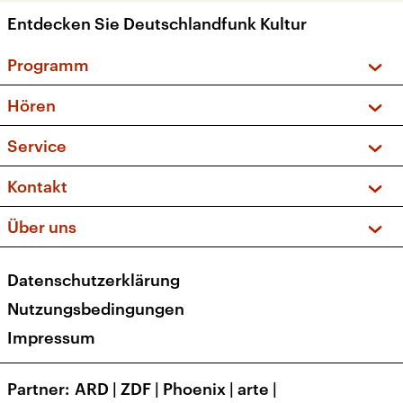
Entdecken Sie Deutschlandfunk Kultur
Programm
Vorschau und Rückschau
Hören
Sendungen und Podcasts
Livestream
Service
Musikliste
Frequenzen (UKW + DAB+)
FAQ
Kontakt
Kakadu – Das Kinderprogramm
Apps
Archiv
Hörerservice
Über uns
Newsletter
Social Media
Deutschlandradio
RSS
Datenschutzerklärung
Presse
Veranstaltungen
Nutzungsbedingungen
Karriere
Impressum
Transparenz
Korrekturen und Richtigstellungen
Partner
ARD
|
ZDF
|
Phoenix
|
arte
|