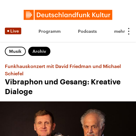
Live
Programm
Podcasts
Musik
Archiv
Funkhauskonzert mit David Friedman und Michael
Schiefel
Vibraphon und Gesang: Kreative
Dialoge