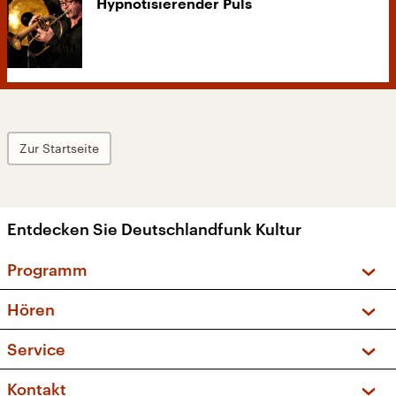
Hypnotisierender Puls
Zur Startseite
Entdecken Sie Deutschlandfunk Kultur
Programm
Vorschau und Rückschau
Hören
Sendungen und Podcasts
Livestream
Service
Musikliste
Frequenzen (UKW + DAB+)
FAQ
Kontakt
Kakadu – Das Kinderprogramm