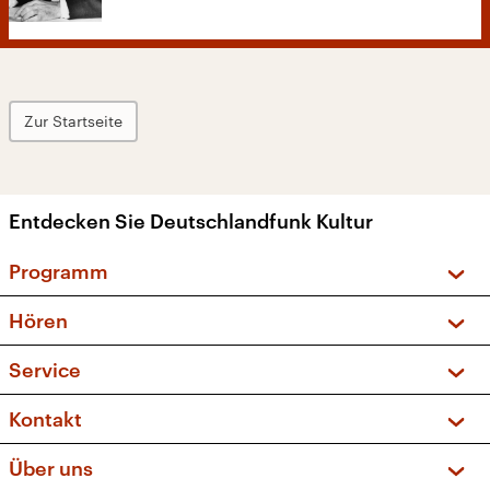
Zur Startseite
Entdecken Sie Deutschlandfunk Kultur
Programm
Vorschau und Rückschau
Hören
Sendungen und Podcasts
Livestream
Service
Musikliste
Frequenzen (UKW + DAB+)
FAQ
Kontakt
Kakadu – Das Kinderprogramm
Apps
Archiv
Hörerservice
Über uns
Newsletter