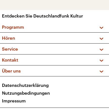
Entdecken Sie Deutschlandfunk Kultur
Programm
Vorschau und Rückschau
Hören
Sendungen und Podcasts
Livestream
Service
Musikliste
Frequenzen (UKW + DAB+)
FAQ
Kontakt
Kakadu – Das Kinderprogramm
Apps
Archiv
Hörerservice
Über uns
Newsletter
Social Media
Deutschlandradio
RSS
Datenschutzerklärung
Presse
Veranstaltungen
Nutzungsbedingungen
Karriere
Impressum
Transparenz