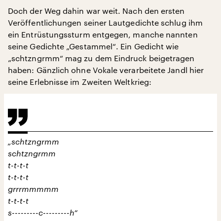
Doch der Weg dahin war weit. Nach den ersten
Veröffentlichungen seiner Lautgedichte schlug ihm
ein Entrüstungssturm entgegen, manche nannten
seine Gedichte „Gestammel“. Ein Gedicht wie
„schtzngrmm“ mag zu dem Eindruck beigetragen
haben: Gänzlich ohne Vokale verarbeitete Jandl hier
seine Erlebnisse im Zweiten Weltkrieg:
„schtzngrmm
schtzngrmm
t-t-t-t
t-t-t-t
grrrmmmmm
t-t-t-t
s---------c---------h“