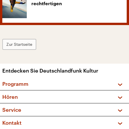
rechtfertigen
Zur Startseite
Entdecken Sie Deutschlandfunk Kultur
Programm
Vorschau und Rückschau
Hören
Sendungen und Podcasts
Livestream
Service
Musikliste
Frequenzen (UKW + DAB+)
FAQ
Kontakt
Kakadu – Das Kinderprogramm