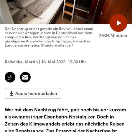
Der Nachtzug erlebt gerade ein Revival, dabei stand
er noch vor wenigen Jahren in Deutschland vor dem
29:36 Minuten
kompletten Aus, verdrängt von den immer
günstigeren Angeboten der Billigflieger, die sich in
Europa ausbreiteten.
© picture alliance /
Reischke, Martin
|
16. Mai 2023, 19:30 Uhr
Email
Link
kopieren/teilen
Audio herunterladen
Wer mit dem Nachtzug fährt, galt noch bis vor kurzem
als ewiggestriger Eisenbahn-Nostalgiker. Doch in
Zeiten des Klimawandels erlebt das nächtliche Reisen
eine Renaissance. Das Potenzial der Nachtzüge ist