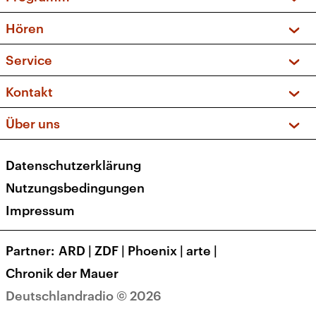
Vorschau und Rückschau
Hören
Sendungen und Podcasts
Livestream
Service
Musikliste
Frequenzen (UKW + DAB+)
FAQ
Kontakt
Kakadu – Das Kinderprogramm
Apps
Archiv
Hörerservice
Über uns
Newsletter
Social Media
Deutschlandradio
RSS
Datenschutzerklärung
Presse
Veranstaltungen
Nutzungsbedingungen
Karriere
Impressum
Transparenz
Korrekturen und Richtigstellungen
Partner
ARD
|
ZDF
|
Phoenix
|
arte
|
Barrierefreiheit
Chronik der Mauer
Deutschlandradio © 2026