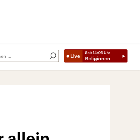
Seit
14:05
Uhr
Live
Religionen
 allein