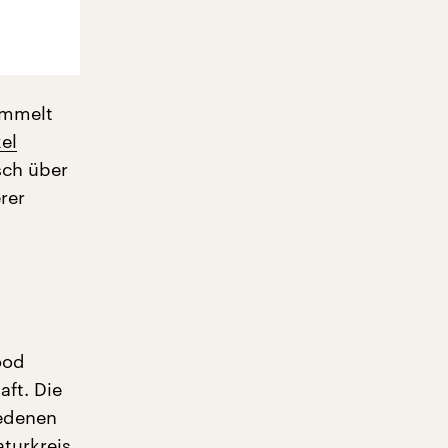
ammelt
el
sch über
rer
ood
aft. Die
iedenen
turkreis