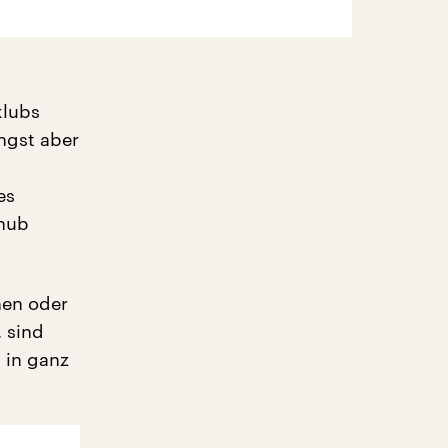
klubs
ngst aber
es
chub
nen oder
, sind
 in ganz