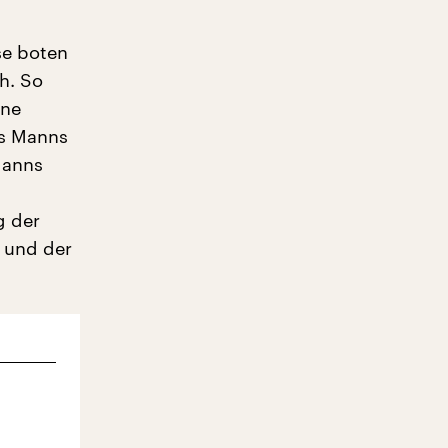
se boten
h. So
ine
as Manns
Manns
g der
 und der