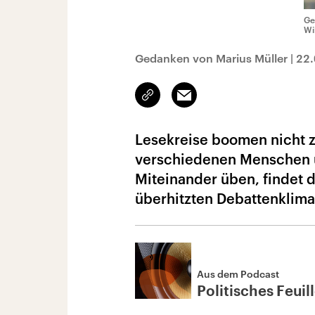
Ge
Wi
Gedanken von Marius Müller
|
22.
Link
Email
kopieren/teilen
Lesekreise boomen nicht zu
verschiedenen Menschen üb
Miteinander üben, findet 
überhitzten Debattenklima
Aus dem Podcast
Politisches Feuil