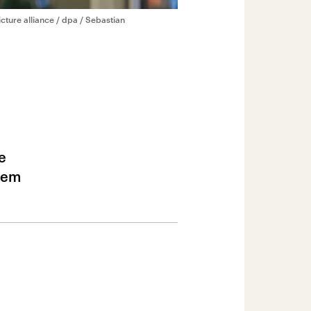
cture alliance / dpa / Sebastian
e
erem