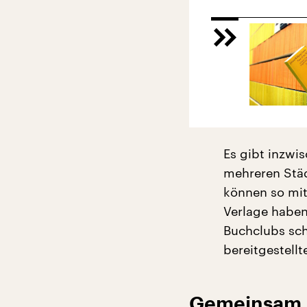
Es gibt inzwis
mehreren Städ
können so mit
Verlage haben
Buchclubs sch
bereitgestell
Gemeinsam 