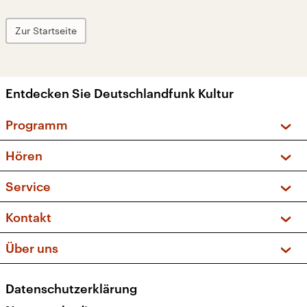
Zur Startseite
Entdecken Sie Deutschlandfunk Kultur
Programm
Vorschau und Rückschau
Hören
Sendungen und Podcasts
Livestream
Service
Musikliste
Frequenzen (UKW + DAB+)
FAQ
Kontakt
Kakadu – Das Kinderprogramm
Apps
Archiv
Hörerservice
Über uns
Newsletter
Social Media
Deutschlandradio
RSS
Datenschutzerklärung
Presse
Veranstaltungen