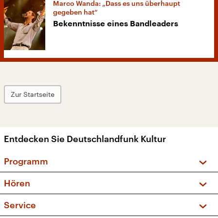
Marco Wanda: „Dass es uns überhaupt
gegeben hat“
Bekenntnisse eines Bandleaders
Zur Startseite
Entdecken Sie Deutschlandfunk Kultur
Programm
Vorschau und Rückschau
Hören
Sendungen und Podcasts
Livestream
Service
Musikliste
Frequenzen (UKW + DAB+)