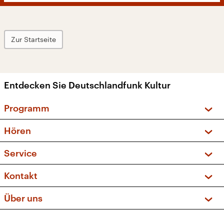
Zur Startseite
Entdecken Sie Deutschlandfunk Kultur
Programm
Vorschau und Rückschau
Hören
Sendungen und Podcasts
Livestream
Service
Musikliste
Frequenzen (UKW + DAB+)
FAQ
Kontakt
Kakadu – Das Kinderprogramm
Apps
Archiv
Hörerservice
Über uns
Newsletter
Social Media
Deutschlandradio
RSS