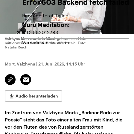
Error 503 Backend fetch failed
Backend fetch failed
Guru Meditation:
XID: 552012783
Valzhyna Mort wurde in Minsk geboren und lebt
Varnish cache server
mittlerweile in den USA
© Haus für Poesie, Foto:
Natalia Reich
Mort, Valzhyna
|
21. Juni 2026, 14:15 Uhr
Email
Link
kopieren/teilen
Audio herunterladen
Im Zentrum von Valzhyna Morts „Berliner Rede zur
Poesie“ steht das Foto einer alten Frau mit Kind, die
vor den Fluten des von Russland zerstörten
Kachowka-Staudamms flieht. Die belarussische