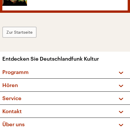
Zur Startseite
Entdecken Sie Deutschlandfunk Kultur
Programm
Vorschau und Rückschau
Hören
Sendungen und Podcasts
Livestream
Service
Musikliste
Frequenzen (UKW + DAB+)
FAQ
Kontakt
Kakadu – Das Kinderprogramm
Apps
Archiv
Hörerservice
Über uns
Newsletter